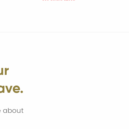
ur
ave.
e about