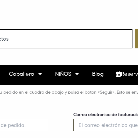
Caballero
NIÑOS
Blog
Reserv
u pedido en el cuadro de abajo y pulsa el botón «Seguir». Esto se env
Correo electrónico de facturaci