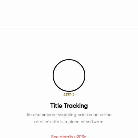
STEP 2
Title Tracking
An ecommerce shopping cart on an online
retailer’s site is a piece of software
See details u203a