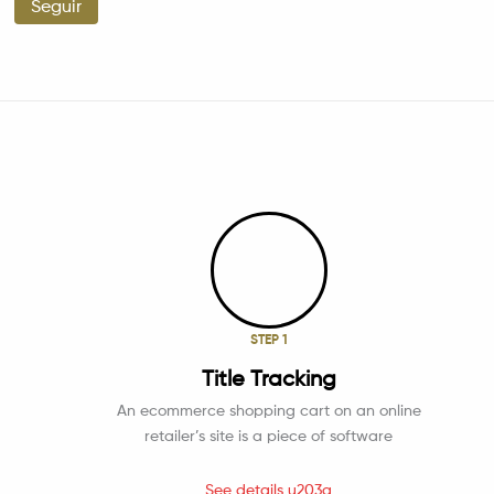
Seguir
STEP 1
Title Tracking
An ecommerce shopping cart on an online
retailer’s site is a piece of software
See details u203a