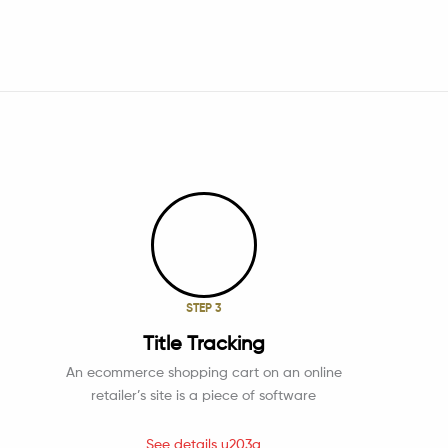
STEP 3
Title Tracking
An ecommerce shopping cart on an online
retailer’s site is a piece of software
See details u203a