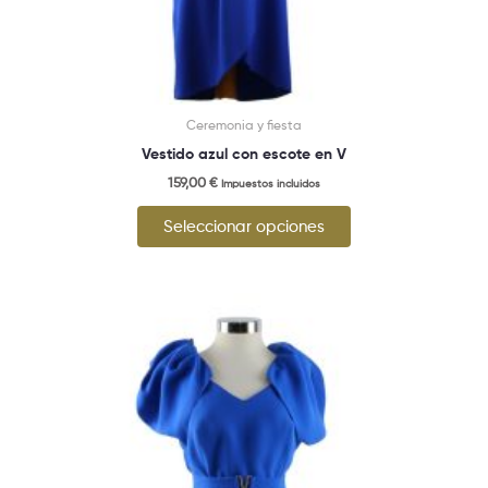
Ceremonia y fiesta
Vestido azul con escote en V
159,00
€
Impuestos incluidos
Seleccionar opciones
Este
producto
tiene
múltiples
variantes.
Las
opciones
se