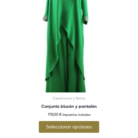
opciones
se
pueden
elegir
en
la
página
de
producto
Ceremonia y fiesta
Conjunto blusón y pantalón
119,00
€
Impuestos incluidos
Seleccionar opciones