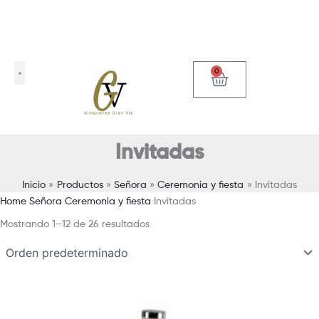
Ir
al
contenido
0
Carrito
Invitadas
Inicio
Productos
Señora
Ceremonia y fiesta
Invitadas
Home
Señora
Ceremonia y fiesta
Invitadas
Mostrando 1–12 de 26 resultados
Este
producto