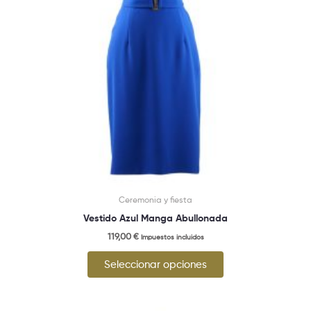
pueden
elegir
en
la
página
de
producto
Ceremonia y fiesta
Vestido Azul Manga Abullonada
119,00
€
Impuestos incluidos
Seleccionar opciones