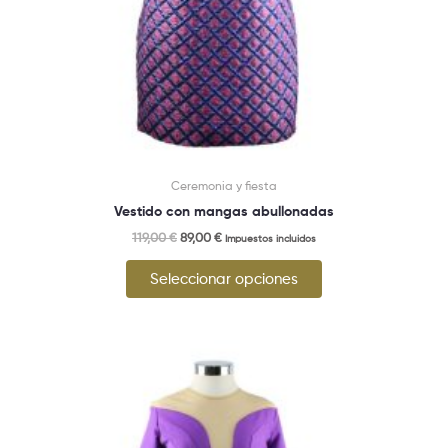
página
de
producto
Ceremonia y fiesta
Vestido con mangas abullonadas
119,00
€
89,00
€
Impuestos incluidos
Seleccionar opciones
Este
producto
tiene
múltiples
variantes.