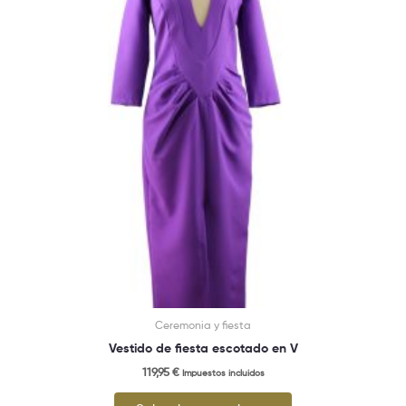
Las
opciones
se
pueden
elegir
en
la
página
de
producto
Ceremonia y fiesta
Vestido de fiesta escotado en V
119,95
€
Impuestos incluidos