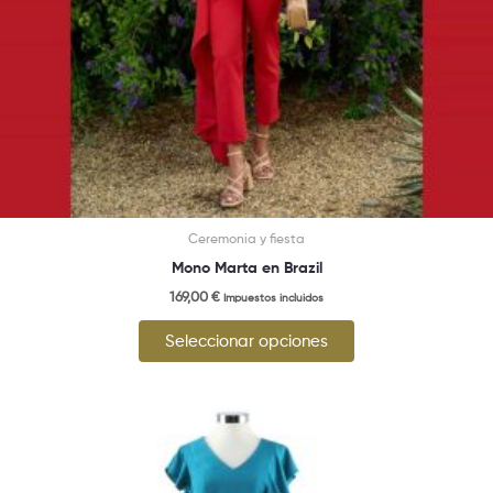
la
página
de
producto
Ceremonia y fiesta
Mono Marta en Brazil
169,00
€
Impuestos incluidos
Seleccionar opciones
Este
producto
tiene