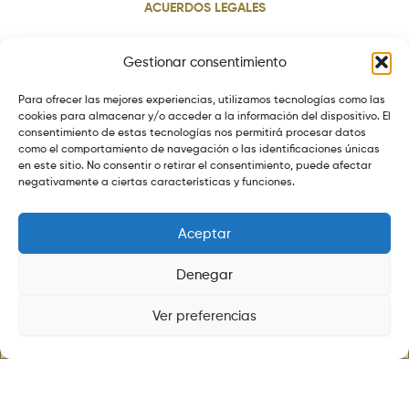
ACUERDOS LEGALES
Aviso legal
Gestionar consentimiento
Política de cookies
Para ofrecer las mejores experiencias, utilizamos tecnologías como las
Política de privacidad
cookies para almacenar y/o acceder a la información del dispositivo. El
consentimiento de estas tecnologías nos permitirá procesar datos
Política de envios
como el comportamiento de navegación o las identificaciones únicas
Política de devoluciones
en este sitio. No consentir o retirar el consentimiento, puede afectar
negativamente a ciertas características y funciones.
Aceptar
Denegar
©ALMACENESGRANVIA.SHOP TODOS LOS DERECHOS
RESERVADOS.
Ver preferencias
DISEÑADO POR
MYELECTROCHIP.COM
Tienda
Lista
Buscar