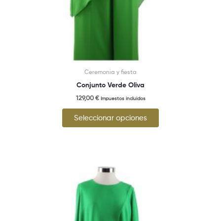
producto
Ceremonia y fiesta
Conjunto Verde Oliva
129,00
€
Impuestos incluidos
Seleccionar opciones
Este
producto
tiene
múltiples
variantes.
Las