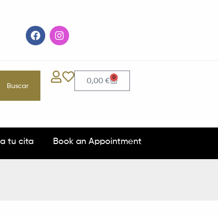
F
I
a
n
c
s
e
t
b
a
o
g
0
Carrito
0,00
€
Buscar
o
r
k
a
m
a tu cita
Book an Appointment