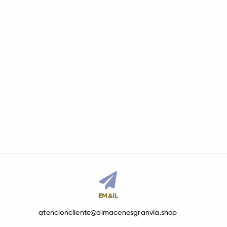
EMAIL
atencioncliente@almacenesgranvia.shop