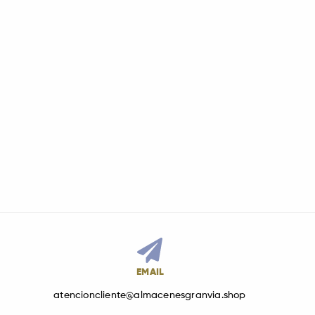
EMAIL
atencioncliente@almacenesgranvia.shop