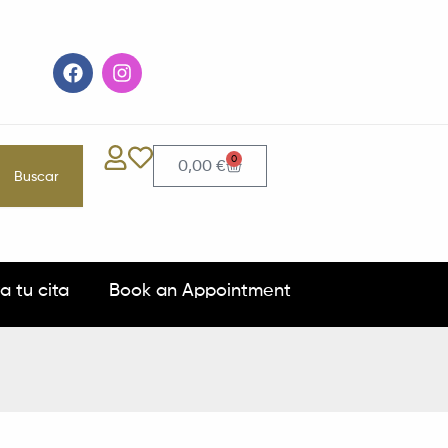
F
I
a
n
c
s
e
t
b
a
o
g
0
Carrito
0,00
€
Buscar
o
r
k
a
m
a tu cita
Book an Appointment