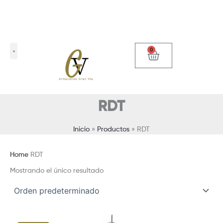
Ir
al
contenido
0
Carrito
RDT
Inicio
Productos
RDT
Home
RDT
Mostrando el único resultado
El
El
Este