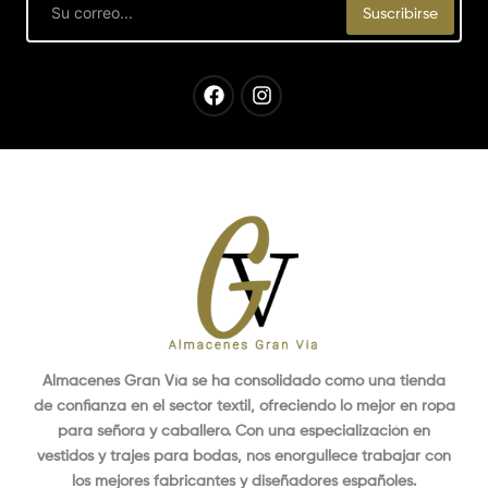
Email
Suscribirse
Facebook
Instagram
Almacenes Gran Vía se ha consolidado como una tienda
de confianza en el sector textil, ofreciendo lo mejor en ropa
para señora y caballero. Con una especialización en
vestidos y trajes para bodas, nos enorgullece trabajar con
los mejores fabricantes y diseñadores españoles.