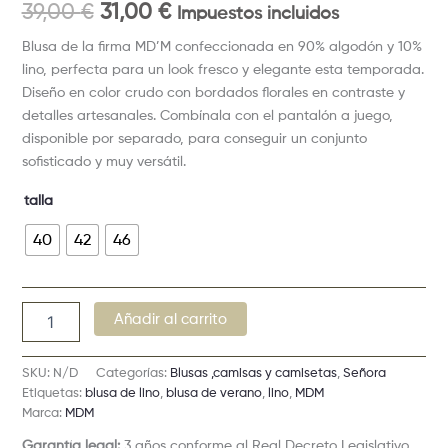
39,00
€
31,00
€
Impuestos incluidos
Blusa de la firma
MD’M
confeccionada en 90% algodón y 10%
lino, perfecta para un look fresco y elegante esta temporada.
Diseño en color crudo con bordados florales en contraste y
detalles artesanales. Combínala con el pantalón a juego,
disponible por separado, para conseguir un conjunto
sofisticado y muy versátil.
talla
40
42
46
Añadir al carrito
SKU:
N/D
Categorías:
Blusas ,camisas y camisetas
,
Señora
Etiquetas:
blusa de lino
,
blusa de verano
,
lino
,
MDM
Marca:
MDM
Garantía legal:
3 años conforme al Real Decreto Legislativo