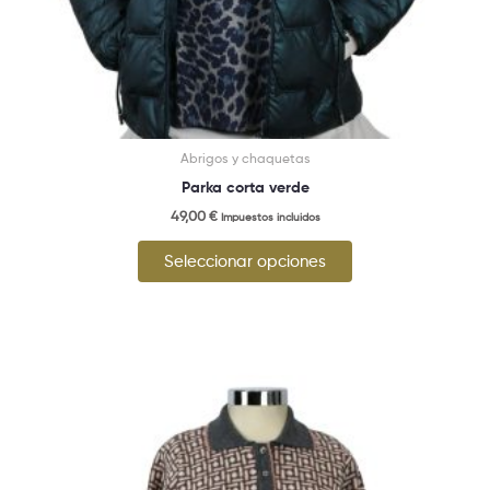
página
de
producto
Abrigos y chaquetas
Parka corta verde
49,00
€
Impuestos incluidos
Seleccionar opciones
Este
producto
tiene
múltiples
variantes.
Las