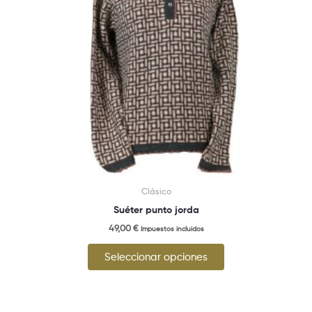
opciones
se
pueden
elegir
en
la
página
de
producto
Clásico
Suéter punto jorda
49,00
€
Impuestos incluidos
Seleccionar opciones