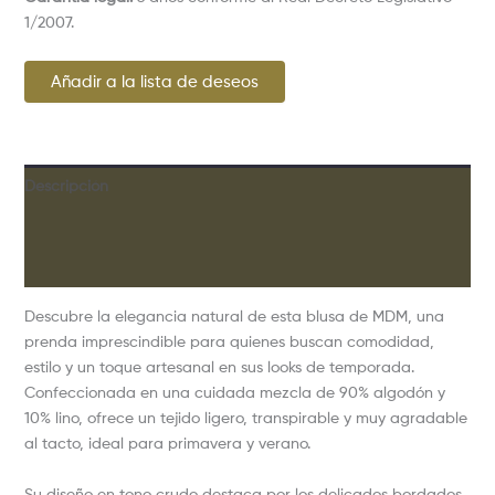
1/2007.
Añadir a la lista de deseos
Descripción
Información adicional
Valoraciones (0)
Descubre la elegancia natural de esta blusa de
MDM
, una
prenda imprescindible para quienes buscan comodidad,
estilo y un toque artesanal en sus looks de temporada.
Confeccionada en una cuidada mezcla de 90% algodón y
10% lino, ofrece un tejido ligero, transpirable y muy agradable
al tacto, ideal para primavera y verano.
Su diseño en tono crudo destaca por los delicados bordados