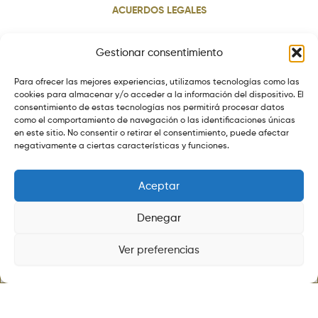
ACUERDOS LEGALES
Aviso legal
Gestionar consentimiento
Política de cookies
Para ofrecer las mejores experiencias, utilizamos tecnologías como las
Política de privacidad
cookies para almacenar y/o acceder a la información del dispositivo. El
consentimiento de estas tecnologías nos permitirá procesar datos
Política de envios
como el comportamiento de navegación o las identificaciones únicas
Política de devoluciones
en este sitio. No consentir o retirar el consentimiento, puede afectar
negativamente a ciertas características y funciones.
Aceptar
Denegar
©ALMACENESGRANVIA.SHOP TODOS LOS DERECHOS
RESERVADOS.
Ver preferencias
DISEÑADO POR
MYELECTROCHIP.COM
Tienda
Lista
Buscar