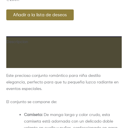
Añadir a la lista de deseos
Descripción
Información adicional
Valoraciones (0)
Este precioso conjunto romántico para niña destila
elegancia, perfecto para que tu pequeña luzca radiante en
eventos especiales.
El conjunto se compone de:
Camiseta:
De manga larga y color crudo, esta
camiseta está adornada con un delicado doble
volante en cuello y puños, confeccionado en gasa