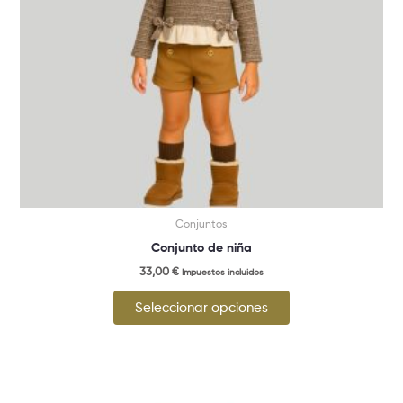
pueden
elegir
en
la
página
de
producto
Conjuntos
Conjunto de niña
33,00
€
Impuestos incluidos
Seleccionar opciones
Este
producto