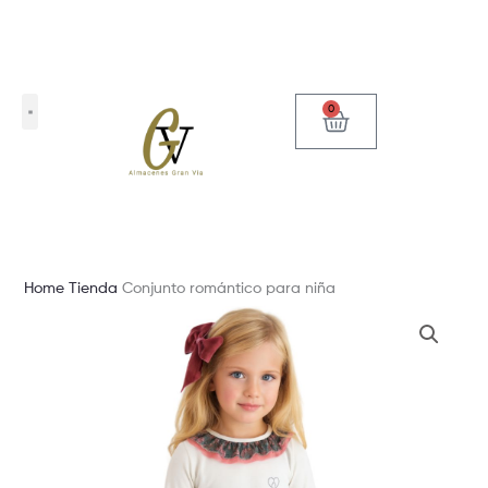
Ir
al
contenido
0
Carrito
Home
Tienda
Conjunto romántico para niña
Conjunto
romántico
para
niña
cantidad