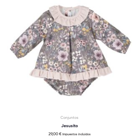
tiene
múltiples
variantes.
Las
opciones
se
pueden
elegir
en
la
página
de
producto
Conjuntos
Jesusito
29,00
€
Impuestos incluidos