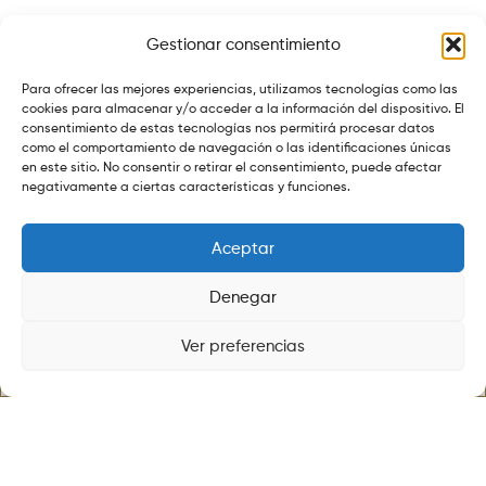
Aviso legal
Gestionar consentimiento
Política de cookies
Para ofrecer las mejores experiencias, utilizamos tecnologías como las
Política de privacidad
cookies para almacenar y/o acceder a la información del dispositivo. El
consentimiento de estas tecnologías nos permitirá procesar datos
Política de envios
como el comportamiento de navegación o las identificaciones únicas
Política de devoluciones
en este sitio. No consentir o retirar el consentimiento, puede afectar
negativamente a ciertas características y funciones.
Aceptar
Denegar
©ALMACENESGRANVIA.SHOP TODOS LOS DERECHOS
RESERVADOS.
Ver preferencias
DISEÑADO POR
MYELECTROCHIP.COM
Tienda
Lista
Buscar