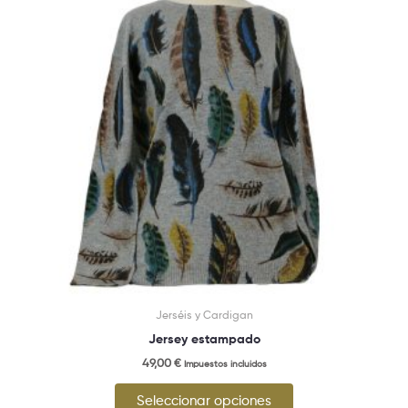
múltiples
variantes.
Las
opciones
se
pueden
elegir
en
la
página
de
producto
Jerséis y Cardigan
Jersey estampado
49,00
€
Impuestos incluidos
Seleccionar opciones