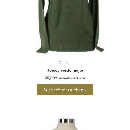
elegir
en
la
página
de
producto
Clásico
Jersey verde mujer
35,00
€
Impuestos incluidos
Seleccionar opciones
Este
producto
tiene