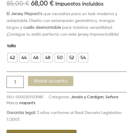
85,00
€
68,00
€
Impuestos incluidos
El Jersey Mapant’s
que necesitas para un look moderno y
adaptable. Diseño con estampado geométrico, mangas
largas y
cuello desmontable
para máxima versatilidad.
¡Consigue tu estilo perfecto con este jersey imprescindible!
talla
42
44
46
48
50
52
54
Añadir al carrito
SKU:
0000301103985
Categorías:
Jerséis y Cardigan
,
Señora
Marca:
mapant's
Garantía legal:
3 años conforme al Real Decreto Legislativo
1/2007.