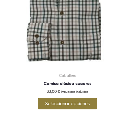
pueden
elegir
en
la
página
de
producto
Caballero
Camisa clásica cuadros
33,00
€
Impuestos incluidos
Seleccionar opciones