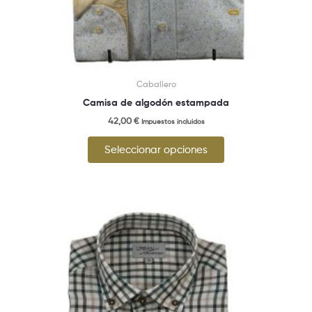
de
producto
Caballero
Camisa de algodón estampada
42,00
€
Impuestos incluidos
Seleccionar opciones
Este
producto
tiene
múltiples
variantes.
Las
opciones
se