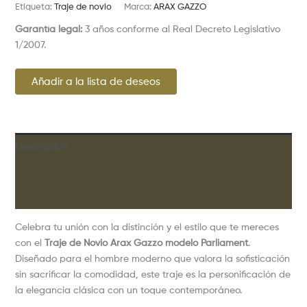
Etiqueta:
Traje de novio
Marca:
ARAX GAZZO
Garantía legal:
3 años conforme al Real Decreto Legislativo
1/2007.
Añadir a la lista de deseos
Descripción
Información adicional
Valoraciones (0)
Celebra tu unión con la distinción y el estilo que te mereces
con el
Traje de Novio Arax Gazzo modelo Parliament
.
Diseñado para el hombre moderno que valora la sofisticación
sin sacrificar la comodidad, este traje es la personificación de
la elegancia clásica con un toque contemporáneo.