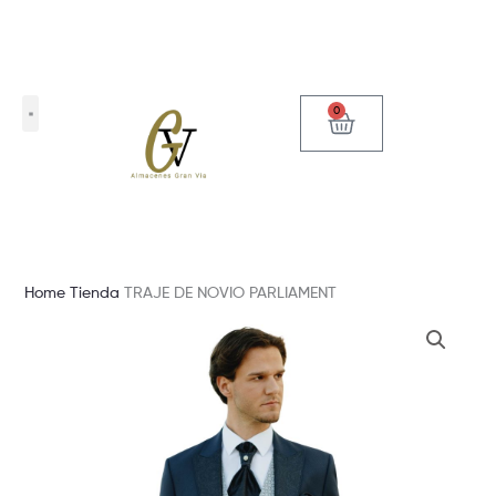
Ir
al
contenido
0
Carrito
Home
Tienda
TRAJE DE NOVIO PARLIAMENT
TRAJE
DE
NOVIO
PARLIAMENT
cantidad