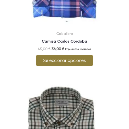
de
producto
Caballero
Camisa Carlos Cordoba
45,00
€
36,00
€
Impuestos incluidos
Seleccionar opciones
Este
producto
tiene
múltiples
variantes.
Las
opciones
se