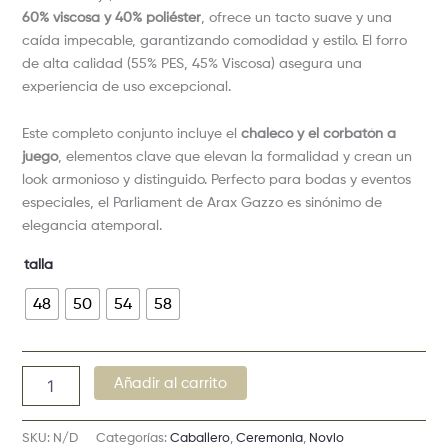
60% viscosa y 40% poliéster
, ofrece un tacto suave y una
caída impecable, garantizando comodidad y estilo. El forro
de alta calidad (55% PES, 45% Viscosa) asegura una
experiencia de uso excepcional.
Este completo conjunto incluye el
chaleco y el corbatón a
juego
, elementos clave que elevan la formalidad y crean un
look armonioso y distinguido. Perfecto para bodas y eventos
especiales, el Parliament de Arax Gazzo es sinónimo de
elegancia atemporal.
talla
48
50
54
58
Añadir al carrito
SKU:
N/D
Categorías:
Caballero
,
Ceremonia
,
Novio